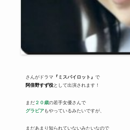
さんがドラマ
『ミスパイロット』
で
阿倍野すず役
として出演されます！
まだ
２０歳
の若手女優さんで
グラビア
もやっているみたいですが、
まだあまり知られていないみたいなので