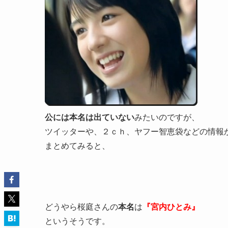
公には本名は出ていない
みたいのですが、
ツイッターや、２ｃｈ、ヤフー智恵袋などの情報
まとめてみると、
どうやら桜庭さんの
本名
は
『宮内ひとみ』
というそうです。