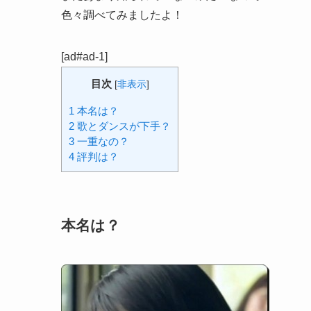
色々調べてみましたよ！
[ad#ad-1]
目次
[
非表示
]
1
本名は？
2
歌とダンスが下手？
3
一重なの？
4
評判は？
本名は？